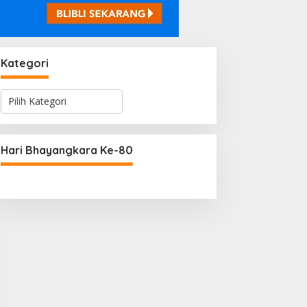
Kategori
K
a
t
e
g
Hari Bhayangkara Ke-80
o
r
i