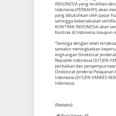
INDONESIA yang terafiliasi d
Indonesia (PERKAHPI) akan men
yang dibutuhkan oleh pasar h
sehingga keberlakukan sertifi
KONTRAK INDONESIA akan sema
Kontrak di Indonesia maupun in
“Semoga dengan telah terlaksa
semakin meningkatkan keperca
lingkungan Direktorat Jendera
Republik Indonesia (DITJEN 
perbaikan dan penyempurnaan
Direktorat Jenderal Pelayanan
Indonesia (DITJEN YANKES KEM
Indonesia.
(Redaksi)
Post Views:
43