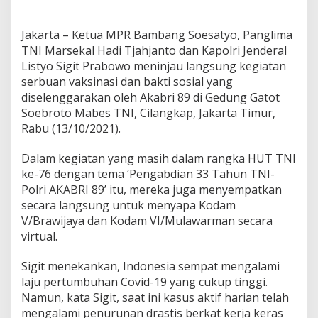
i
n
e
Jakarta – Ketua MPR Bambang Soesatyo, Panglima
r
TNI Marsekal Hadi Tjahjanto dan Kapolri Jenderal
g
Listyo Sigit Prabowo meninjau langsung kegiatan
i
W
serbuan vaksinasi dan bakti sosial yang
u
diselenggarakan oleh Akabri 89 di Gedung Gatot
j
Soebroto Mabes TNI, Cilangkap, Jakarta Timur,
u
Rabu (13/10/2021).
d
k
a
Dalam kegiatan yang masih dalam rangka HUT TNI
n
ke-76 dengan tema ‘Pengabdian 33 Tahun TNI-
T
Polri AKABRI 89’ itu, mereka juga menyempatkan
a
secara langsung untuk menyapa Kodam
r
V/Brawijaya dan Kodam VI/Mulawarman secara
g
e
virtual.
t
V
Sigit menekankan, Indonesia sempat mengalami
a
laju pertumbuhan Covid-19 yang cukup tinggi.
k
Namun, kata Sigit, saat ini kasus aktif harian telah
s
i
mengalami penurunan drastis berkat kerja keras