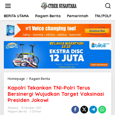
L
e
w
a
BERITA UTAMA
Ragam Berita
Pemerintah
TNI/POLRI
t
i
k
e
k
o
n
t
e
n
Homepage
/
Ragam Berita
K
a
Kapolri Tekankan TNI-Polri Terus
p
o
Bersinergi Wujudkan Target Vaksinasi
l
Presiden Jokowi
r
i
Redaksi
13 Oktober 2021
T
Ragam Berita
5 Dilihat