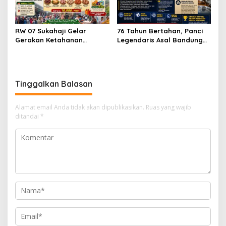
RW 07 Sukahaji Gelar
76 Tahun Bertahan, Panci
Gerakan Ketahanan
Legendaris Asal Bandung
Pangan, Paket Ayam Mulai
Ini Ternyata Sudah
Rp10 Ribu Disambut
Menembus Pasar Dunia
Antusias Warga
Tinggalkan Balasan
Alamat email Anda tidak akan dipublikasikan.
Ruas yang wajib
ditandai
*