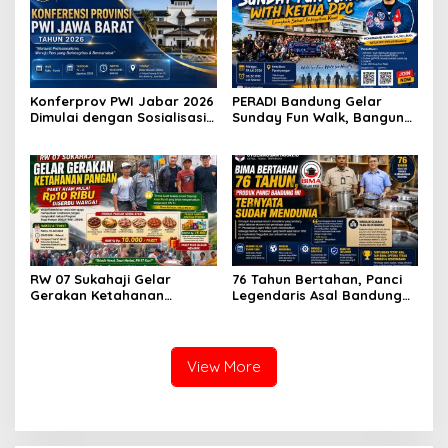
Konferprov PWI Jabar 2026
PERADI Bandung Gelar
Dimulai dengan Sosialisasi
Sunday Fun Walk, Bangun
Tahap I, Panitia Tekankan
Kebersamaan dan Perkuat
Transparansi dan
Integritas Advokat
Profesionalisme
RW 07 Sukahaji Gelar
76 Tahun Bertahan, Panci
Gerakan Ketahanan
Legendaris Asal Bandung
Pangan, Paket Ayam Mulai
Ini Ternyata Sudah
Rp10 Ribu Disambut
Menembus Pasar Dunia
Antusias Warga
View More