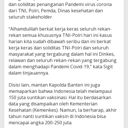
n
dan soliditas penanganan Pandemi virus corona
a
dari TNI, Polri, Pemda, Dinas kesehatan dan
s
seluruh stakeholder.
i
P
r
“Alhamdulilah berkat kerja keras seluruh rekan-
e
rekan semua khususnya TNI-Polri hari ini kasus
s
harian kita sudah dibawah seribu dan ini berkat
i
kerja keras dan soliditas TNI-Polri dan seluruh
d
e
masyarakat yang tergabung dalam hal ini Dinkes,
n
relawan dan seluruh rekan-rekan yang tergabung
J
dalam menghadapi Pandemi Covid-19,” kata Sigit
o
dalam tinjauannya.
k
o
w
Disisi lain, mantan Kapolda Banten ini juga
i
memaparkan bahwa Indonesia telah melampaui
150 juta suntikan vaksinasi. Hal itu berdasarkan
data yang disampaikan oleh Kementerian
Kesehatan (Kemenkes). Namun, Ia berharap, akhir
tahun nanti suntikan vaksin di Indonesia bisa
mencapai angka 200-250 juta.