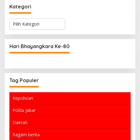
Kategori
K
a
t
e
g
Hari Bhayangkara Ke-80
o
r
i
Tag Populer
Kepolisian
Polda Jabar
Daerah
Ragam berita