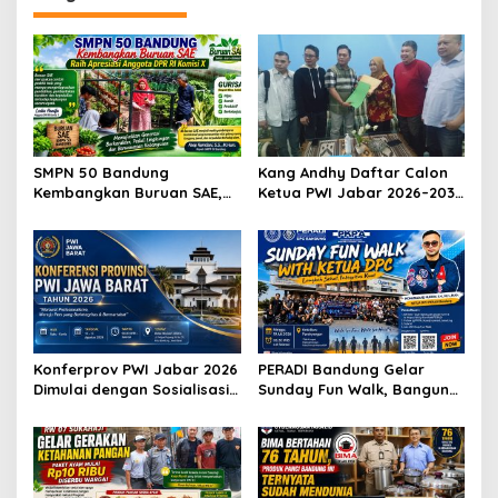
a
s
i
p
o
s
SMPN 50 Bandung
Kang Andhy Daftar Calon
Kembangkan Buruan SAE,
Ketua PWI Jabar 2026–2031,
Raih Apresiasi Anggota DPR
Usung Kesejahteraan
RI Komisi X
Wartawan hingga Peluang
Karier Internasional
Konferprov PWI Jabar 2026
PERADI Bandung Gelar
Dimulai dengan Sosialisasi
Sunday Fun Walk, Bangun
Tahap I, Panitia Tekankan
Kebersamaan dan Perkuat
Transparansi dan
Integritas Advokat
Profesionalisme