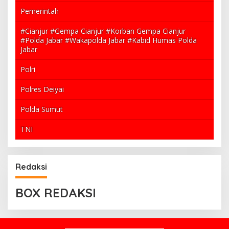
Pemerintah
#Cianjur #Gempa Cianjur #Korban Gempa Cianjur
#Polda Jabar #Wakapolda Jabar #Kabid Humas Polda
Jabar
Polri
Polres Deiyai
Polda Sumut
TNI
Redaksi
BOX REDAKSI