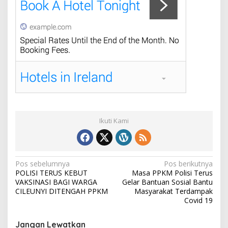
Ikuti Kami
N
Pos sebelumnya
Pos berikutnya
POLISI TERUS KEBUT
Masa PPKM Polisi Terus
a
VAKSINASI BAGI WARGA
Gelar Bantuan Sosial Bantu
v
CILEUNYI DITENGAH PPKM
Masyarakat Terdampak
Covid 19
i
g
Jangan Lewatkan