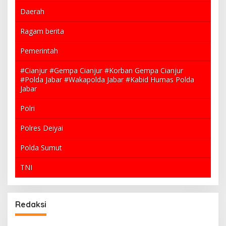
Daerah
Ragam berita
Pemerintah
#Cianjur #Gempa Cianjur #Korban Gempa Cianjur
#Polda Jabar #Wakapolda Jabar #Kabid Humas Polda
Jabar
Polri
Polres Deiyai
Polda Sumut
TNI
Redaksi