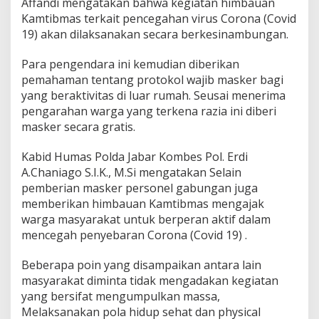
Affandi mengatakan bahwa kegiatan himbauan
a
g
Kamtibmas terkait pencegahan virus Corona (Covid
i
19) akan dilaksanakan secara berkesinambungan.
k
a
Para pengendara ini kemudian diberikan
n
pemahaman tentang protokol wajib masker bagi
M
a
yang beraktivitas di luar rumah. Seusai menerima
s
pengarahan warga yang terkena razia ini diberi
k
masker secara gratis.
e
r
Kabid Humas Polda Jabar Kombes Pol. Erdi
K
e
A.Chaniago S.I.K., M.Si mengatakan Selain
p
pemberian masker personel gabungan juga
a
memberikan himbauan Kamtibmas mengajak
d
warga masyarakat untuk berperan aktif dalam
a
mencegah penyebaran Corona (Covid 19) .
P
e
n
Beberapa poin yang disampaikan antara lain
g
masyarakat diminta tidak mengadakan kegiatan
e
yang bersifat mengumpulkan massa,
n
Melaksanakan pola hidup sehat dan physical
d