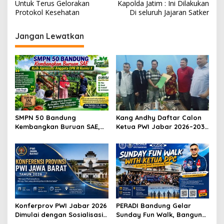
Untuk Terus Gelorakan
Kapolda Jatim : Ini Dilakukan
i
Protokol Kesehatan
Di seluruh Jajaran Satker
g
Jangan Lewatkan
a
s
i
p
o
s
SMPN 50 Bandung
Kang Andhy Daftar Calon
Kembangkan Buruan SAE,
Ketua PWI Jabar 2026–2031,
Raih Apresiasi Anggota DPR
Usung Kesejahteraan
RI Komisi X
Wartawan hingga Peluang
Karier Internasional
Konferprov PWI Jabar 2026
PERADI Bandung Gelar
Dimulai dengan Sosialisasi
Sunday Fun Walk, Bangun
Tahap I, Panitia Tekankan
Kebersamaan dan Perkuat