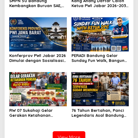
SMPN 50 Bandung
Kang Andhy Daftar Calon
Kembangkan Buruan SAE,
Ketua PWI Jabar 2026–2031,
Raih Apresiasi Anggota DPR
Usung Kesejahteraan
RI Komisi X
Wartawan hingga Peluang
Karier Internasional
Konferprov PWI Jabar 2026
PERADI Bandung Gelar
Dimulai dengan Sosialisasi
Sunday Fun Walk, Bangun
Tahap I, Panitia Tekankan
Kebersamaan dan Perkuat
Transparansi dan
Integritas Advokat
Profesionalisme
RW 07 Sukahaji Gelar
76 Tahun Bertahan, Panci
Gerakan Ketahanan
Legendaris Asal Bandung
Pangan, Paket Ayam Mulai
Ini Ternyata Sudah
Rp10 Ribu Disambut
Menembus Pasar Dunia
Antusias Warga
View More