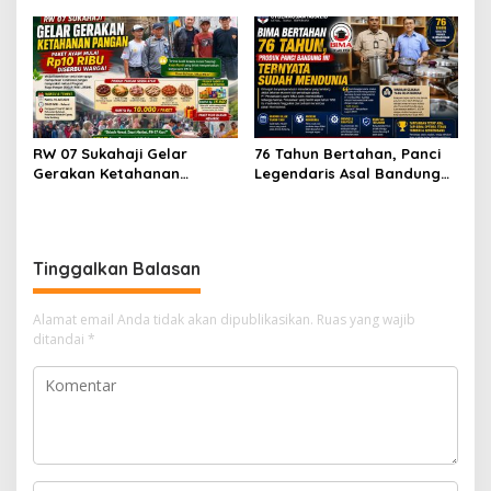
Transparansi dan
Integritas Advokat
Profesionalisme
RW 07 Sukahaji Gelar
76 Tahun Bertahan, Panci
Gerakan Ketahanan
Legendaris Asal Bandung
Pangan, Paket Ayam Mulai
Ini Ternyata Sudah
Rp10 Ribu Disambut
Menembus Pasar Dunia
Antusias Warga
Tinggalkan Balasan
Alamat email Anda tidak akan dipublikasikan.
Ruas yang wajib
ditandai
*