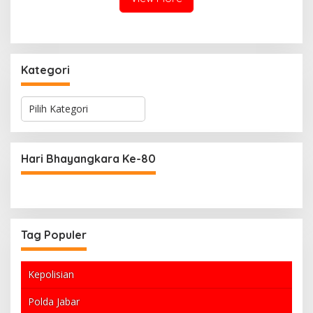
Kategori
K
a
t
e
g
Hari Bhayangkara Ke-80
o
r
i
Tag Populer
Kepolisian
Polda Jabar