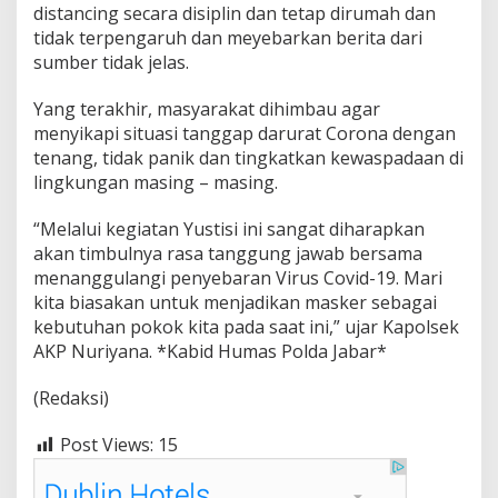
a
distancing secara disiplin dan tetap dirumah dan
r
tidak terpengaruh dan meyebarkan berita dari
a
sumber tidak jelas.
D
i
Yang terakhir, masyarakat dihimbau agar
m
a
menyikapi situasi tanggap darurat Corona dengan
s
tenang, tidak panik dan tingkatkan kewaspadaan di
a
lingkungan masing – masing.
P
P
“Melalui kegiatan Yustisi ini sangat diharapkan
K
M
akan timbulnya rasa tanggung jawab bersama
menanggulangi penyebaran Virus Covid-19. Mari
kita biasakan untuk menjadikan masker sebagai
kebutuhan pokok kita pada saat ini,” ujar Kapolsek
AKP Nuriyana. *Kabid Humas Polda Jabar*
(Redaksi)
Post Views:
15