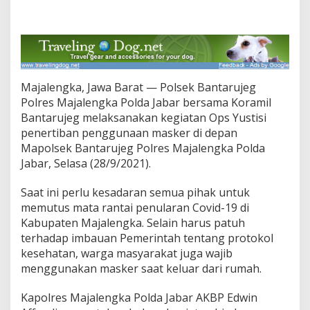
s
Y
u
s
t
i
s
Majalengka, Jawa Barat — Polsek Bantarujeg
i
Polres Majalengka Polda Jabar bersama Koramil
,
P
Bantarujeg melaksanakan kegiatan Ops Yustisi
o
penertiban penggunaan masker di depan
l
Mapolsek Bantarujeg Polres Majalengka Polda
r
Jabar, Selasa (28/9/2021).
i
D
a
Saat ini perlu kesadaran semua pihak untuk
n
memutus mata rantai penularan Covid-19 di
K
Kabupaten Majalengka. Selain harus patuh
o
terhadap imbauan Pemerintah tentang protokol
r
a
kesehatan, warga masyarakat juga wajib
m
menggunakan masker saat keluar dari rumah.
i
l
Kapolres Majalengka Polda Jabar AKBP Edwin
B