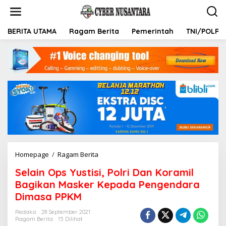
L
e
w
a
BERITA UTAMA
Ragam Berita
Pemerintah
TNI/POLRI
t
i
k
e
k
o
n
t
e
n
Homepage
/
Ragam Berita
S
e
Selain Ops Yustisi, Polri Dan Koramil
l
a
Bagikan Masker Kepada Pengendara
i
Dimasa PPKM
n
O
Redaksi
28 September 2021
p
Ragam Berita
15 Dilihat