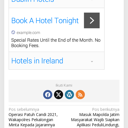
Ikuti Kami
N
Pos sebelumnya
Pos berikutnya
Operasi Patuh Candi 2021,
Masuk Mapolda Jatim
a
Wakapolres Pekalongan
Masyarakat Wajib Siapkan
v
Minta Kepada Jajarannya
Aplikasi PeduliLindungi,