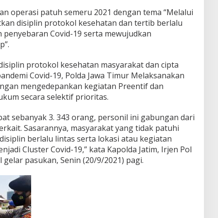
an operasi patuh semeru 2021 dengan tema “Melalui
kan disiplin protokol kesehatan dan tertib berlalu
h penyebaran Covid-19 serta mewujudkan
p”.
siplin protokol kesehatan masyarakat dan cipta
 pandemi Covid-19, Polda Jawa Timur Melaksanakan
engan mengedepankan kegiatan Preentif dan
kum secara selektif prioritas.
bat sebanyak 3. 343 orang, personil ini gabungan dari
terkait. Sasarannya, masyarakat yang tidak patuhi
siplin berlalu lintas serta lokasi atau kegiatan
adi Cluster Covid-19,” kata Kapolda Jatim, Irjen Pol
 gelar pasukan, Senin (20/9/2021) pagi.