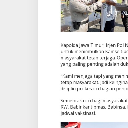
a
s
a
r
a
n
U
t
a
Kapolda Jawa Timur, Irjen Pol N
m
untuk menimbulkan Kamseltibca
a
masyarakat tetap terjaga. Oper
yang paling penting adalah du
“Kami menjaga tapi yang menim
tetap masyarakat. Jadi keing
disiplin prokes itu bagian pen
Sementara itu bagi masyarakat
RW, Babinkantibmas, Babinsa, 
jadwal vaksinasi.