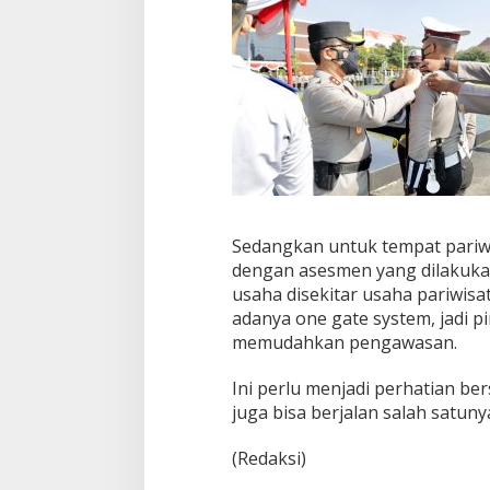
Sedangkan untuk tempat pariwis
dengan asesmen yang dilakuka
usaha disekitar usaha pariwisat
adanya one gate system, jadi p
memudahkan pengawasan.
Ini perlu menjadi perhatian be
juga bisa berjalan salah satuny
(Redaksi)