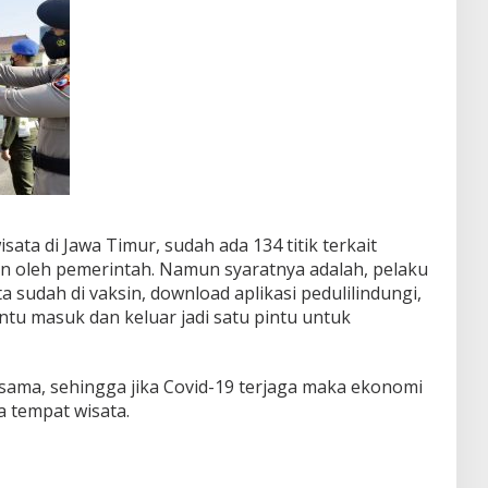
ata di Jawa Timur, sudah ada 134 titik terkait
n oleh pemerintah. Namun syaratnya adalah, pelaku
a sudah di vaksin, download aplikasi pedulilindungi,
intu masuk dan keluar jadi satu pintu untuk
rsama, sehingga jika Covid-19 terjaga maka ekonomi
a tempat wisata.