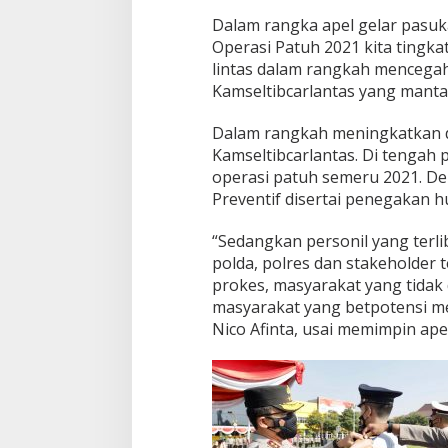
h
Dalam rangka apel gelar pasuk
S
e
Operasi Patuh 2021 kita tingkat
m
lintas dalam rangkah mencega
e
Kamseltibcarlantas yang manta
r
u
Dalam rangkah meningkatkan di
2
0
Kamseltibcarlantas. Di tengah
2
operasi patuh semeru 2021. D
1
Preventif disertai penegakan hu
,
A
“Sedangkan personil yang terli
d
a
polda, polres dan stakeholder 
E
prokes, masyarakat yang tidak di
m
masyarakat yang betpotensi menj
p
Nico Afinta, usai memimpin apel
a
t
P
o
i
n
S