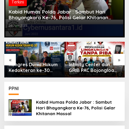
Terkini
Kabid Humas Polda Jabar : Sambut Hari
Bhayangkara Ke-76, Polisi Gelar Khitanan
Massal
26 Juni 2022
«
»
 Dunia Hukum
Infinity Center dan
DSI Buka Re
ran ke-30
GRIB PAC Bojongloa
500 Mantan
di Antwerp,
Kidul Dorong Literasi
sebagai Arbi
antangan
Keuangan, Wujudkan
Perkuat Pen
esehatan di
Lingkungan Tanpa
Sengketa di
PPNI
an Teknologi
Riba
Kabid Humas Polda Jabar : Sambut
Hari Bhayangkara Ke-76, Polisi Gelar
Khitanan Massal