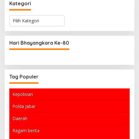
Kategori
K
a
t
e
g
Hari Bhayangkara Ke-80
o
r
i
Tag Populer
Kepolisian
Polda Jabar
Daerah
Ragam berita