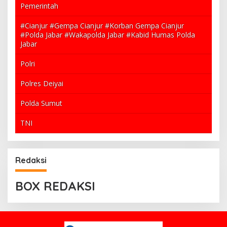
Pemerintah
#Cianjur #Gempa Cianjur #Korban Gempa Cianjur
#Polda Jabar #Wakapolda Jabar #Kabid Humas Polda
Jabar
Polri
Polres Deiyai
Polda Sumut
TNI
Redaksi
BOX REDAKSI