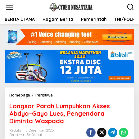
L
e
w
a
BERITA UTAMA
Ragam Berita
Pemerintah
TNI/POLRI
t
i
k
e
k
o
n
t
e
n
Homepage
/
Peristiwa
L
o
Longsor Parah Lumpuhkan Akses
n
g
Abdya–Gayo Lues, Pengendara
s
Diminta Waspada
o
r
Redaksi
5 Desember 2025
P
Peristiwa
36 Dilihat