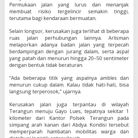
W
Permukaan jalan yang lurus dan menanjak
a
membuat risiko tergelincir semakin tinggi,
s
terutama bagi kendaraan bermuatan.
p
a
d
Selain longsor, kerusakan juga terlihat di beberapa
a
ruas jalan perhubungan lainnya. Arlisman
melaporkan adanya badan jalan yang terpecah
berdampingan dengan jurang dalam, serta aspal
yang patah dan menurun hingga 20–50 sentimeter
dengan bentuk tidak beraturan.
“Ada beberapa titik yang aspalnya ambles dan
menurun cukup dalam. Kalau tidak hati-hati, bisa
langsung terperosok,” ujarnya.
Kerusakan jalan juga terpantau di wilayah
Terangun menuju Gayo Lues, tepatnya sekitar 1
kilometer dari Kantor Polsek Terangun pada
simpang arah kanan dari Abdya. Kondisi tersebut
memperparah hambatan mobilitas warga dan