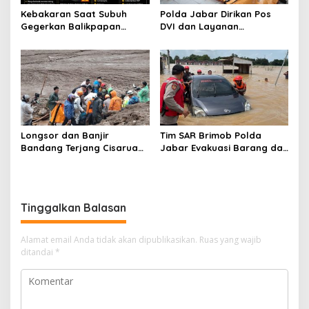
Kebakaran Saat Subuh
Polda Jabar Dirikan Pos
Gegerkan Balikpapan
DVI dan Layanan
Utara, Polisi Sigap
Kesehatan untuk Percepat
Amankan Lokasi dan
Identifikasi Korban
Lakukan Penyelidikan
Bencana di Pasirlangu
Longsor dan Banjir
Tim SAR Brimob Polda
Bandang Terjang Cisarua
Jabar Evakuasi Barang dan
KBB, 4 Orang Tewas dan
Kendaraan Warga
Puluhan Rumah Tertimbun
Terdampak Banjir di
Subang
Tinggalkan Balasan
Alamat email Anda tidak akan dipublikasikan.
Ruas yang wajib
ditandai
*