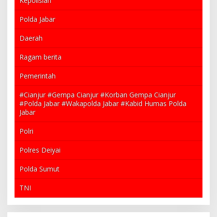
Kepolisian
Polda Jabar
Daerah
Ragam berita
Pemerintah
#Cianjur #Gempa Cianjur #Korban Gempa Cianjur
#Polda Jabar #Wakapolda Jabar #Kabid Humas Polda
Jabar
Polri
Polres Deiyai
Polda Sumut
TNI