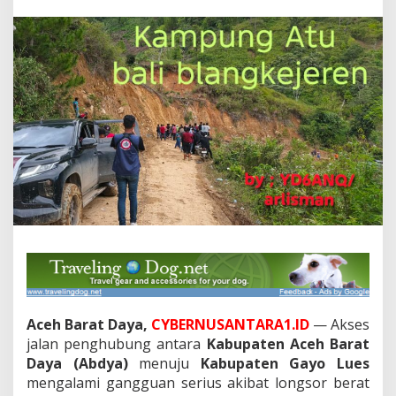
a
r
a
h
L
u
m
p
u
h
k
a
n
A
k
s
e
s
A
b
d
Aceh Barat Daya,
CYBERNUSANTARA1.ID
— Akses
y
jalan penghubung antara
Kabupaten Aceh Barat
a
Daya (Abdya)
menuju
Kabupaten Gayo Lues
–
mengalami gangguan serius akibat longsor berat
G