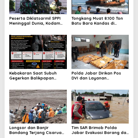
Peserta Diklatsarmil SPPI
Tongkang Muat 8.100 Ton
Meninggal Dunia, Kodam
Batu Bara Kandas di
VI/Mulawarman Ungkap
Pangandaran, Polisi Selidiki
Penyebab Berdasarkan
Dampak Lingkungan
Hasil Medis
Kebakaran Saat Subuh
Polda Jabar Dirikan Pos
Gegerkan Balikpapan
DVI dan Layanan
Utara, Polisi Sigap
Kesehatan untuk Percepat
Amankan Lokasi dan
Identifikasi Korban
Lakukan Penyelidikan
Bencana di Pasirlangu
Longsor dan Banjir
Tim SAR Brimob Polda
Bandang Terjang Cisarua
Jabar Evakuasi Barang dan
KBB, 4 Orang Tewas dan
Kendaraan Warga