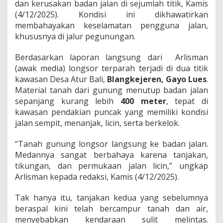
a
dan kerusakan badan jalan di sejumlah titik, Kamis
y
(4/12/2025). Kondisi ini dikhawatirkan
o
membahayakan keselamatan pengguna jalan,
L
khususnya di jalur pegunungan.
u
e
s
Berdasarkan laporan langsung dari Arlisman
,
(awak media) longsor terparah terjadi di dua titik
P
kawasan Desa Atur Bali,
Blangkejeren, Gayo Lues
.
e
Material tanah dari gunung menutup badan jalan
n
sepanjang kurang lebih
400 meter
, tepat di
g
e
kawasan pendakian puncak yang memiliki kondisi
n
jalan sempit, menanjak, licin, serta berkelok.
d
a
“Tanah gunung longsor langsung ke badan jalan.
r
Medannya sangat berbahaya karena tanjakan,
a
D
tikungan, dan permukaan jalan licin,” ungkap
i
Arlisman kepada redaksi, Kamis (4/12/2025).
m
i
Tak hanya itu, tanjakan kedua yang sebelumnya
n
beraspal kini telah bercampur tanah dan air,
t
a
menyebabkan kendaraan sulit melintas.