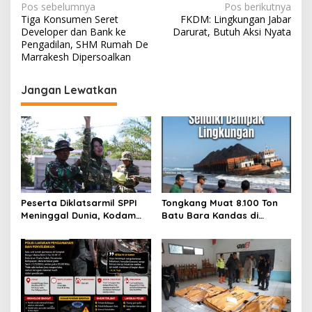
N
Pos sebelumnya
Pos berikutnya
Tiga Konsumen Seret
FKDM: Lingkungan Jabar
a
Developer dan Bank ke
Darurat, Butuh Aksi Nyata
v
Pengadilan, SHM Rumah De
Marrakesh Dipersoalkan
i
g
Jangan Lewatkan
a
s
i
p
o
s
Peserta Diklatsarmil SPPI
Tongkang Muat 8.100 Ton
Meninggal Dunia, Kodam
Batu Bara Kandas di
VI/Mulawarman Ungkap
Pangandaran, Polisi Selidiki
Penyebab Berdasarkan
Dampak Lingkungan
Hasil Medis