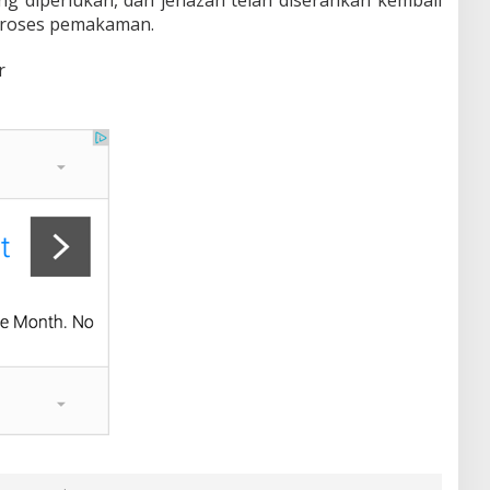
ng diperlukan, dan jenazah telah diserahkan kembali
proses pemakaman.
r