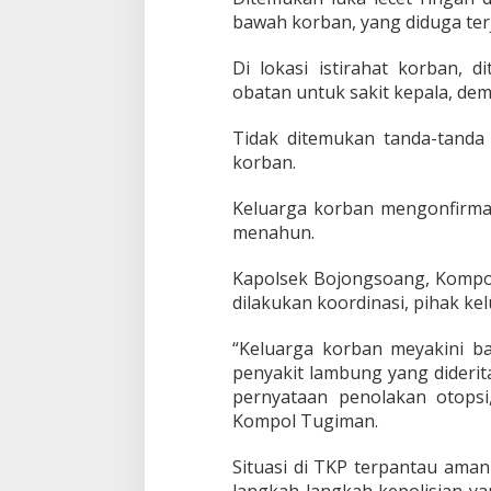
J
bawah korban, yang diduga terj
O
N
Di lokasi istirahat korban, 
G
S
obatan untuk sakit kepala, de
O
A
Tidak ditemukan tanda-tand
N
korban.
G
Keluarga korban mengonfirmas
menahun.
Kapolsek Bojongsoang, Kompol
dilakukan koordinasi, pihak ke
“Keluarga korban meyakini b
penyakit lambung yang dideri
pernyataan penolakan otopsi,
Kompol Tugiman.
Situasi di TKP terpantau ama