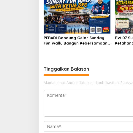
PERADI Bandung Gelar Sunday
RW 07 Su
Fun Walk, Bangun Kebersamaan
Ketahan
dan Perkuat Integritas Advokat
Mulai Rp
Antusias
Tinggalkan Balasan
Alamat email Anda tidak akan dipublikasikan.
Ruas ya