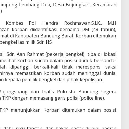
Kampung Lembang Dua, Desa Bojongsari, Kecamatan
)
 Kombes Pol. Hendra Rochmawan.S.I.K., M.H
zah korban diidentifikasi bernama DM (48 tahun),
mat di Kabupaten Bandung Barat. Korban ditemukan
bengkel las milik Sdr. HS
, Sdr. Aan Rahmat (pekerja bengkel), tiba di lokasi
i melihat korban sudah dalam posisi duduk bersandar
ah dipanggil berkali-kali tidak merespons, saksi
hirnya memastikan korban sudah meninggal dunia.
an kepada pemilik bengkel dan pihak kepolisian.
ojongsoang dan Inafis Polresta Bandung segera
P dengan memasang garis polisi (police line).
 TKP menunjukkan Korban ditemukan dalam posisi
i dahi, siku tangan, dan bekas pagar di pipi bagian