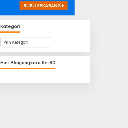
Kategori
K
a
t
e
g
Hari Bhayangkara Ke-80
o
r
i