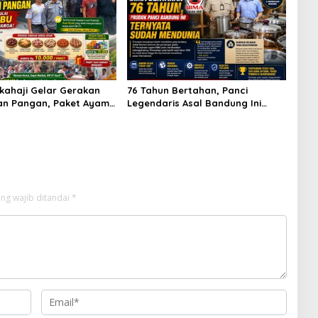
kahaji Gelar Gerakan
76 Tahun Bertahan, Panci
an Pangan, Paket Ayam
Legendaris Asal Bandung Ini
10 Ribu Disambut
Ternyata Sudah Menembus Pasar
 Warga
Dunia
ng wajib ditandai
*