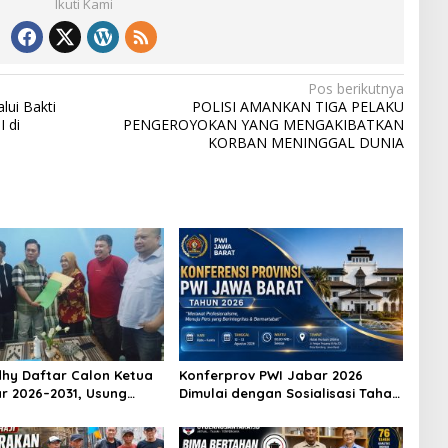
Ikuti Kami
Pos berikutnya
lui Bakti
POLISI AMANKAN TIGA PELAKU
 di
PENGEROYOKAN YANG MENGAKIBATKAN
KORBAN MENINGGAL DUNIA
hy Daftar Calon Ketua
Konferprov PWI Jabar 2026
r 2026–2031, Usung
Dimulai dengan Sosialisasi Tahap
eraan Wartawan hingga
I, Panitia Tekankan Transparansi
Karier Internasional
dan Profesionalisme