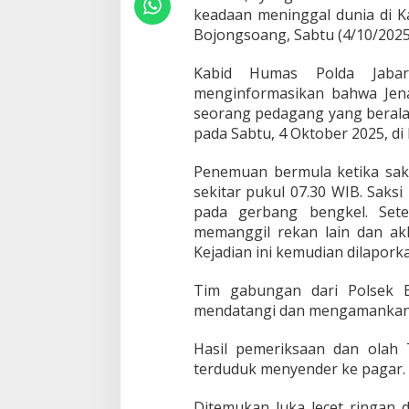
I
keadaan meninggal dunia di 
N
Bojongsoang, Sabtu (4/10/2025
G
G
Kabid Humas Polda Jabar
A
L
menginformasikan bahwa Jena
D
seorang pedagang yang berala
U
pada Sabtu, 4 Oktober 2025, di 
N
I
Penemuan bermula ketika saksi
A
D
sekitar pukul 07.30 WIB. Saks
I
pada gerbang bengkel. Setel
B
memanggil rekan lain dan ak
E
Kejadian ini kemudian dilapork
N
G
K
Tim gabungan dari Polsek B
E
mendatangi dan mengamankan TK
L
L
Hasil pemeriksaan dan olah
A
terduduk menyender ke pagar.
S
B
O
Ditemukan luka lecet ringan d