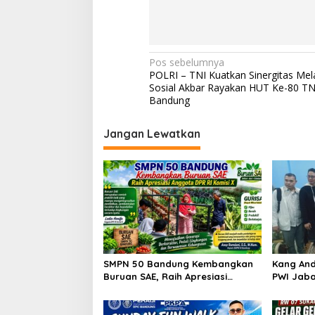
N
Pos sebelumnya
POLRI – TNI Kuatkan Sinergitas Mela
a
Sosial Akbar Rayakan HUT Ke-80 TNI
v
Bandung
i
Jangan Lewatkan
g
a
s
i
p
o
s
SMPN 50 Bandung Kembangkan
Kang And
Buruan SAE, Raih Apresiasi
PWI Jaba
Anggota DPR RI Komisi X
Kesejaht
Peluang 