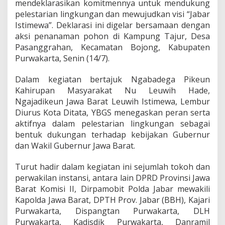
mendeklarasikan komitmennya untuk mendukung
k
a
pelestarian lingkungan dan mewujudkan visi “Jabar
n
Istimewa”. Deklarasi ini digelar bersamaan dengan
K
aksi penanaman pohon di Kampung Tajur, Desa
o
Pasanggrahan, Kecamatan Bojong, Kabupaten
m
i
Purwakarta, Senin (14/7).
t
m
Dalam kegiatan bertajuk Ngabadega Pikeun
e
Kahirupan Masyarakat Nu Leuwih Hade,
n
Ngajadikeun Jawa Barat Leuwih Istimewa, Lembur
u
n
Diurus Kota Ditata, YBGS menegaskan peran serta
t
aktifnya dalam pelestarian lingkungan sebagai
u
bentuk dukungan terhadap kebijakan Gubernur
k
dan Wakil Gubernur Jawa Barat.
J
a
b
Turut hadir dalam kegiatan ini sejumlah tokoh dan
a
perwakilan instansi, antara lain DPRD Provinsi Jawa
r
Barat Komisi II, Dirpamobit Polda Jabar mewakili
I
Kapolda Jawa Barat, DPTH Prov. Jabar (BBH), Kajari
s
Purwakarta, Dispangtan Purwakarta, DLH
t
i
Purwakarta, Kadisdik Purwakarta, Danramil