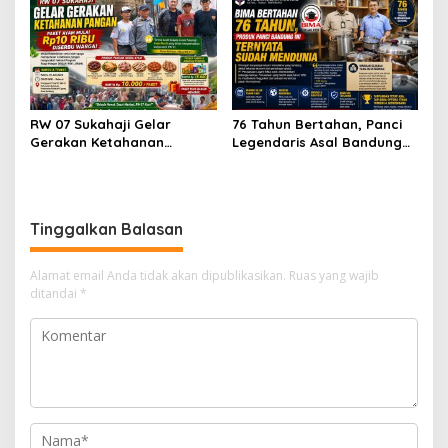
Transparansi dan
Integritas Advokat
Profesionalisme
RW 07 Sukahaji Gelar
76 Tahun Bertahan, Panci
Gerakan Ketahanan
Legendaris Asal Bandung
Pangan, Paket Ayam Mulai
Ini Ternyata Sudah
Rp10 Ribu Disambut
Menembus Pasar Dunia
Antusias Warga
Tinggalkan Balasan
Alamat email Anda tidak akan dipublikasikan.
Ruas yang wajib
ditandai
*