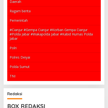
Daerah
Ragam berita
Pemerintah
#Cianjur #Gempa Cianjur #Korban Gempa Cianjur
#Polda Jabar #Wakapolda Jabar #Kabid Humas Polda
Jabar
Polri
Polres Deiyai
Polda Sumut
TNI
Redaksi
BOX REDAKSI