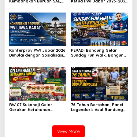
Kembangkan Buruan SAE,
Ketua PWI Jabar 2026–2031,
Raih Apresiasi Anggota DPR
Usung Kesejahteraan
RI Komisi X
Wartawan hingga Peluang
Karier Internasional
Konferprov PWI Jabar 2026
PERADI Bandung Gelar
Dimulai dengan Sosialisasi
Sunday Fun Walk, Bangun
Tahap I, Panitia Tekankan
Kebersamaan dan Perkuat
Transparansi dan
Integritas Advokat
Profesionalisme
RW 07 Sukahaji Gelar
76 Tahun Bertahan, Panci
Gerakan Ketahanan
Legendaris Asal Bandung
Pangan, Paket Ayam Mulai
Ini Ternyata Sudah
Rp10 Ribu Disambut
Menembus Pasar Dunia
Antusias Warga
View More