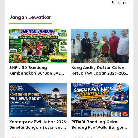
i
Bencana
g
Jangan Lewatkan
a
s
i
p
o
s
SMPN 50 Bandung
Kang Andhy Daftar Calon
Kembangkan Buruan SAE,
Ketua PWI Jabar 2026–2031,
Raih Apresiasi Anggota DPR
Usung Kesejahteraan
RI Komisi X
Wartawan hingga Peluang
Karier Internasional
Konferprov PWI Jabar 2026
PERADI Bandung Gelar
Dimulai dengan Sosialisasi
Sunday Fun Walk, Bangun
Tahap I, Panitia Tekankan
Kebersamaan dan Perkuat