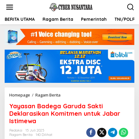
L
e
w
a
BERITA UTAMA
Ragam Berita
Pemerintah
TNI/POLRI
t
i
k
e
k
o
n
t
e
n
Homepage
/
Ragam Berita
Y
a
Yayasan Badega Garuda Sakti
y
a
Deklarasikan Komitmen untuk Jabar
s
Istimewa
a
n
Redaksi
15 Juli 2025
B
Ragam Berita
140 Dilihat