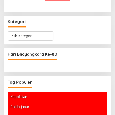
Kategori
K
a
t
e
g
Hari Bhayangkara Ke-80
o
r
i
Tag Populer
Kepolisian
Polda Jabar