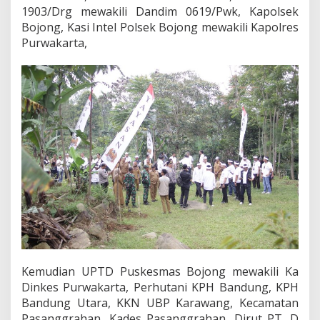
m
1903/Drg mewakili Dandim 0619/Pwk, Kapolsek
e
Bojong, Kasi Intel Polsek Bojong mewakili Kapolres
w
Purwakarta,
a
Kemudian UPTD Puskesmas Bojong mewakili Ka
Dinkes Purwakarta, Perhutani KPH Bandung, KPH
Bandung Utara, KKN UBP Karawang, Kecamatan
Pasanggrahan, Kades Pasanggrahan, Dirut PT. D