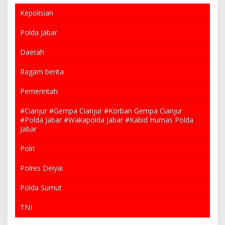
Kepolisian
Polda Jabar
Daerah
Ragam berita
Pemerintah
#Cianjur #Gempa Cianjur #Korban Gempa Cianjur
#Polda Jabar #Wakapolda Jabar #Kabid Humas Polda
Jabar
Polri
Polres Deiyai
Polda Sumut
TNI