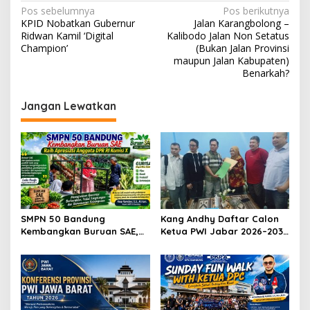
N
Pos sebelumnya
Pos berikutnya
KPID Nobatkan Gubernur
Jalan Karangbolong –
a
Ridwan Kamil ‘Digital
Kalibodo Jalan Non Setatus
v
Champion’
(Bukan Jalan Provinsi
maupun Jalan Kabupaten)
i
Benarkah?
g
Jangan Lewatkan
a
s
i
p
o
s
SMPN 50 Bandung
Kang Andhy Daftar Calon
Kembangkan Buruan SAE,
Ketua PWI Jabar 2026–2031,
Raih Apresiasi Anggota DPR
Usung Kesejahteraan
RI Komisi X
Wartawan hingga Peluang
Karier Internasional