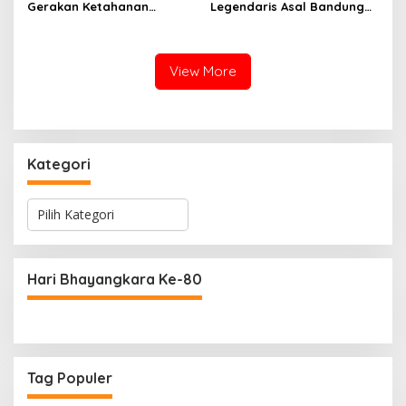
Gerakan Ketahanan
Legendaris Asal Bandung
Pangan, Paket Ayam Mulai
Ini Ternyata Sudah
Rp10 Ribu Disambut
Menembus Pasar Dunia
Antusias Warga
View More
Kategori
K
a
t
e
g
Hari Bhayangkara Ke-80
o
r
i
Tag Populer