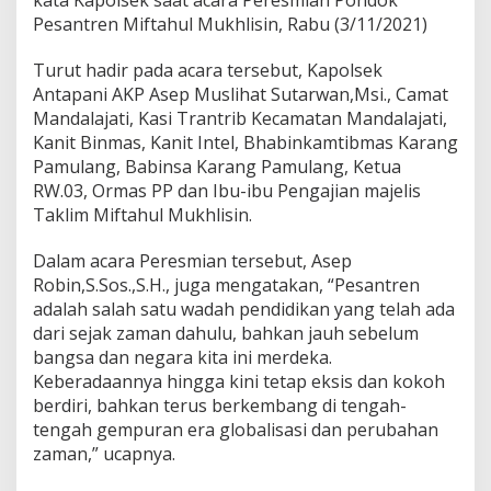
e
Pesantren Miftahul Mukhlisin, Rabu (3/11/2021)
s
t
a
Turut hadir pada acara tersebut, Kapolsek
b
Antapani AKP Asep Muslihat Sutarwan,Msi., Camat
e
Mandalajati, Kasi Trantrib Kecamatan Mandalajati,
s
Kanit Binmas, Kanit Intel, Bhabinkamtibmas Karang
B
Pamulang, Babinsa Karang Pamulang, Ketua
a
n
RW.03, Ormas PP dan Ibu-ibu Pengajian majelis
d
Taklim Miftahul Mukhlisin.
u
n
Dalam acara Peresmian tersebut, Asep
g
Robin,S.Sos.,S.H., juga mengatakan, “Pesantren
adalah salah satu wadah pendidikan yang telah ada
dari sejak zaman dahulu, bahkan jauh sebelum
bangsa dan negara kita ini merdeka.
Keberadaannya hingga kini tetap eksis dan kokoh
berdiri, bahkan terus berkembang di tengah-
tengah gempuran era globalisasi dan perubahan
zaman,” ucapnya.