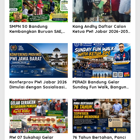
SMPN 50 Bandung
Kang Andhy Daftar Calon
Kembangkan Buruan SAE,
Ketua PWI Jabar 2026–2031,
Raih Apresiasi Anggota DPR
Usung Kesejahteraan
RI Komisi X
Wartawan hingga Peluang
Karier Internasional
Konferprov PWI Jabar 2026
PERADI Bandung Gelar
Dimulai dengan Sosialisasi
Sunday Fun Walk, Bangun
Tahap I, Panitia Tekankan
Kebersamaan dan Perkuat
Transparansi dan
Integritas Advokat
Profesionalisme
RW 07 Sukahaji Gelar
76 Tahun Bertahan, Panci