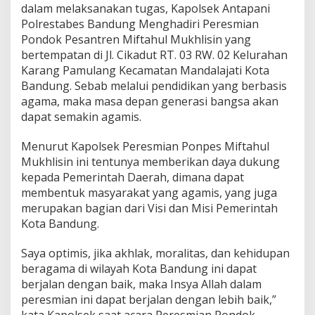
i
dalam melaksanakan tugas, Kapolsek Antapani
h
Polrestabes Bandung Menghadiri Peresmian
a
Pondok Pesantren Miftahul Mukhlisin yang
d
bertempatan di Jl. Cikadut RT. 03 RW. 02 Kelurahan
i
r
Karang Pamulang Kecamatan Mandalajati Kota
i
Bandung. Sebab melalui pendidikan yang berbasis
P
agama, maka masa depan generasi bangsa akan
o
dapat semakin agamis.
l
s
e
Menurut Kapolsek Peresmian Ponpes Miftahul
k
Mukhlisin ini tentunya memberikan daya dukung
A
kepada Pemerintah Daerah, dimana dapat
n
membentuk masyarakat yang agamis, yang juga
t
a
merupakan bagian dari Visi dan Misi Pemerintah
p
Kota Bandung.
a
n
Saya optimis, jika akhlak, moralitas, dan kehidupan
i
beragama di wilayah Kota Bandung ini dapat
P
o
berjalan dengan baik, maka Insya Allah dalam
l
peresmian ini dapat berjalan dengan lebih baik,”
r
kata Kapolsek saat acara Peresmian Pondok