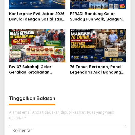
Konferprov PWI Jabar 2026
PERADI Bandung Gelar
Dimulai dengan Sosialisasi
Sunday Fun Walk, Bangun
Tahap I, Panitia Tekankan
Kebersamaan dan Perkuat
Transparansi dan
Integritas Advokat
Profesionalisme
RW 07 Sukahaji Gelar
76 Tahun Bertahan, Panci
Gerakan Ketahanan
Legendaris Asal Bandung
Pangan, Paket Ayam Mulai
Ini Ternyata Sudah
Rp10 Ribu Disambut
Menembus Pasar Dunia
Antusias Warga
Tinggalkan Balasan
Alamat email Anda tidak akan dipublikasikan.
Ruas yang wajib
ditandai
*