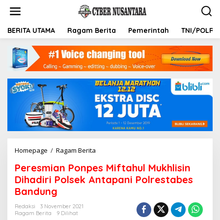
L
e
w
a
BERITA UTAMA
Ragam Berita
Pemerintah
TNI/POLRI
t
i
k
e
k
o
n
t
e
n
Homepage
/
Ragam Berita
P
e
Peresmian Ponpes Miftahul Mukhlisin
r
e
Dihadiri Polsek Antapani Polrestabes
s
Bandung
m
i
Redaksi
3 November 2021
a
Ragam Berita
9 Dilihat