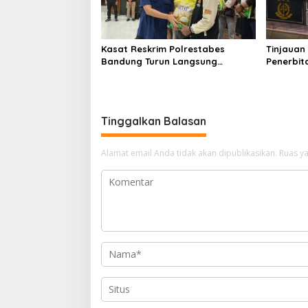
Kasat Reskrim Polrestabes
Tinjauan
Bandung Turun Langsung
Penerbit
Salurkan Bantuan Pangan
Dugaan K
Erwin da
Tinggalkan Balasan
Alamat email Anda tidak akan dipublikasikan.
Ruas ya