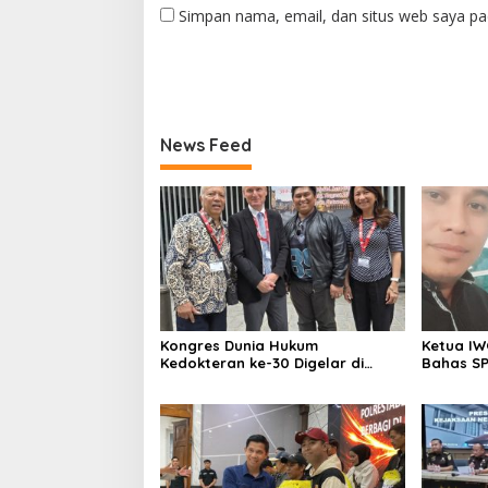
Simpan nama, email, dan situs web saya pa
News Feed
Kongres Dunia Hukum
Ketua IW
Kedokteran ke-30 Digelar di
Bahas SP
Belgia, Bahas Akses, Inovasi, dan
Komitmen
Tantangan Global Kesehatan
Keadilan