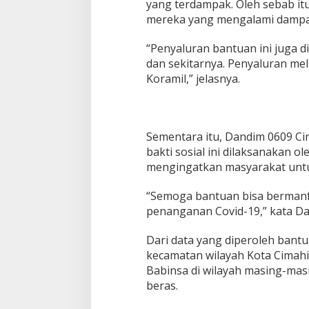
yang terdampak. Oleh sebab itu
a
n
mereka yang mengalami dampa
S
e
“Penyaluran bantuan ini juga d
m
dan sekitarnya. Penyaluran me
b
Koramil,” jelasnya.
a
k
o
d
i
Sementara itu, Dandim 0609 C
S
bakti sosial ini dilaksanakan o
e
mengingatkan masyarakat untu
p
a
n
“Semoga bantuan bisa bermanf
j
penanganan Covid-19,” kata D
a
n
Dari data yang diperoleh bantu
g
J
kecamatan wilayah Kota Cimahi
a
Babinsa di wilayah masing-masi
l
beras.
a
n