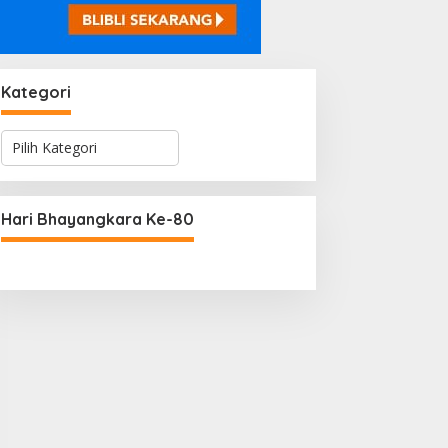
Kategori
K
a
t
e
g
Hari Bhayangkara Ke-80
o
r
i