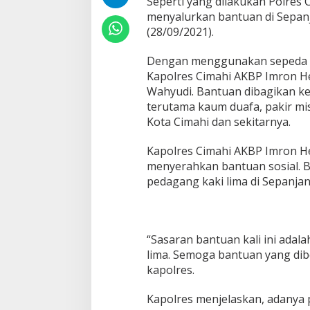
Seperti yang dilakukan Polres 
s
menyalurkan bantuan di Sepanja
C
i
(28/09/2021).
m
a
Dengan menggunakan sepeda mo
h
Kapolres Cimahi AKBP Imron H
i
Wahyudi. Bantuan dibagikan 
b
e
terutama kaum duafa, pakir mis
r
Kota Cimahi dan sekitarnya.
s
a
Kapolres Cimahi AKBP Imron 
m
menyerahkan bantuan sosial. B
a
D
pedagang kaki lima di Sepanjan
a
n
d
i
“Sasaran bantuan kali ini ada
m
B
lima. Semoga bantuan yang dib
a
kapolres.
g
i
Kapolres menjelaskan, adanya 
k