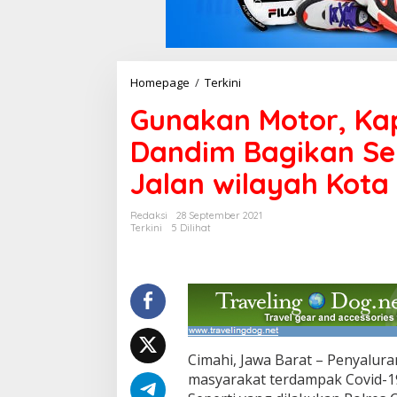
Homepage
/
Terkini
G
u
Gunakan Motor, Ka
n
a
Dandim Bagikan Se
k
a
Jalan wilayah Kota
n
M
o
Redaksi
28 September 2021
t
Terkini
5 Dilihat
o
r
,
K
a
p
o
l
Cimahi, Jawa Barat – Penyalura
r
masyarakat terdampak Covid-19 
e