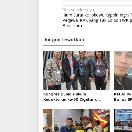
N
Pos sebelumnya
Kirim Surat ke Jokowi, Kapolri Ingin 
a
Pegawai KPK yang Tak Lolos TWK ja
v
Bareskrim
i
Jangan Lewatkan
g
a
s
i
p
o
s
Kongres Dunia Hukum
Ketua IW
Kedokteran ke-30 Digelar di
Bahas SP
Belgia, Bahas Akses, Inovasi, dan
Komitmen
Tantangan Global Kesehatan
Keadilan