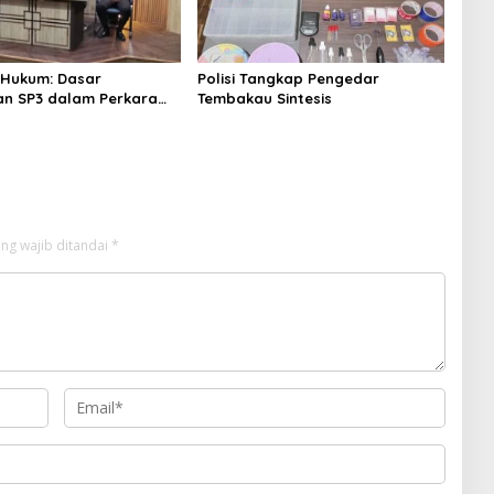
 Hukum: Dasar
Polisi Tangkap Pengedar
an SP3 dalam Perkara
Tembakau Sintesis
orupsi yang Menyeret
n Rendiana Awangga
ng wajib ditandai
*