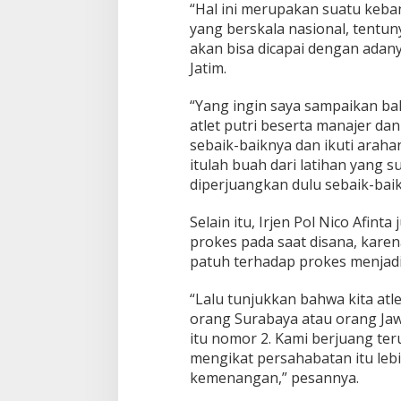
“Hal ini merupakan suatu keban
o
l
yang berskala nasional, tentuny
i
akan bisa dicapai dengan adan
P
Jatim.
O
N
“Yang ingin saya sampaikan bahw
X
X
atlet putri beserta manajer da
2
sebaik-baiknya dan ikuti arahan
0
itulah buah dari latihan yang s
2
diperjuangkan dulu sebaik-baik
1
P
a
Selain itu, Irjen Pol Nico Afin
p
prokes pada saat disana, kare
u
patuh terhadap prokes menjadi
a
“Lalu tunjukkan bahwa kita atlet
orang Surabaya atau orang Jawa
itu nomor 2. Kami berjuang te
mengikat persahabatan itu lebi
kemenangan,” pesannya.