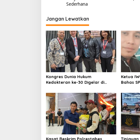
v
Sederhana
i
Jangan Lewatkan
g
a
s
i
p
o
s
Kongres Dunia Hukum
Ketua IW
Kedokteran ke-30 Digelar di
Bahas SP
Belgia, Bahas Akses, Inovasi, dan
Komitmen
Tantangan Global Kesehatan
Keadilan
Kasat Reskrim Polrestabes
Tinjauan