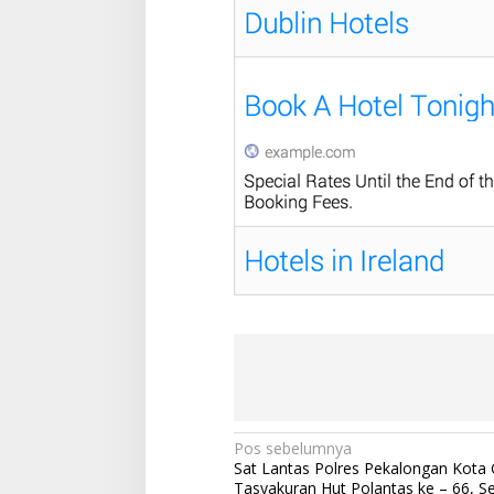
N
Pos sebelumnya
Sat Lantas Polres Pekalongan Kota 
a
Tasyakuran Hut Polantas ke – 66, S