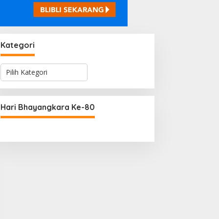
Kategori
K
a
t
e
g
Hari Bhayangkara Ke-80
o
r
i