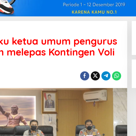
aku ketua umum pengurus
m melepas Kontingen Voli