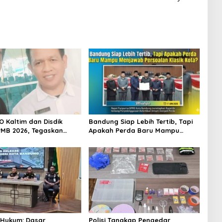
O Kaltim dan Disdik
Bandung Siap Lebih Tertib, Tapi
MB 2026, Tegaskan
Apakah Perda Baru Mampu
 Transparansi dan
Menjawab Persoalan Klasik
 bagi Calon Murid
Kota?
 Hukum: Dasar
Polisi Tangkap Pengedar