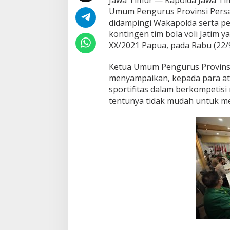
V
Umum Pengurus Provinsi Persat
S
didampingi Wakapolda serta pe
I
J
kontingen tim bola voli Jatim 
a
XX/2021 Papua, pada Rabu (22/
t
i
Ketua Umum Pengurus Provinsi P
m
menyampaikan, kepada para atl
m
e
sportifitas dalam berkompetisi
l
tentunya tidak mudah untuk me
e
p
a
s
K
o
n
t
i
n
g
e
n
V